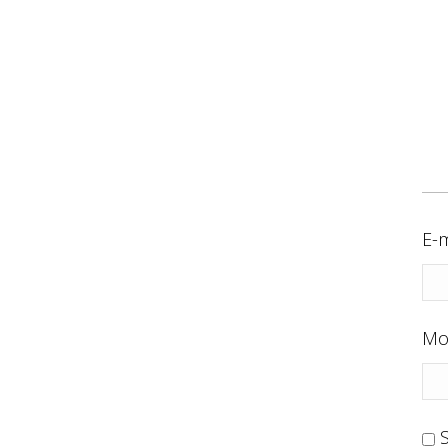
E-m
Mo