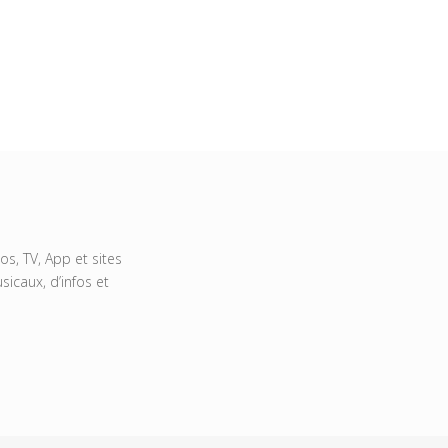
s, TV, App et sites
icaux, d’infos et