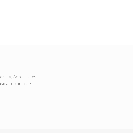
s, TV, App et sites
icaux, d’infos et