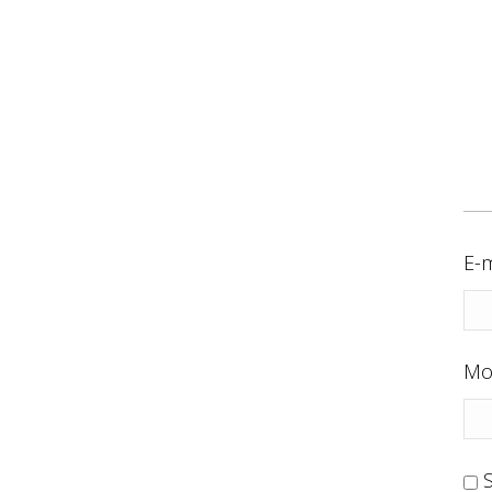
E-m
Mo