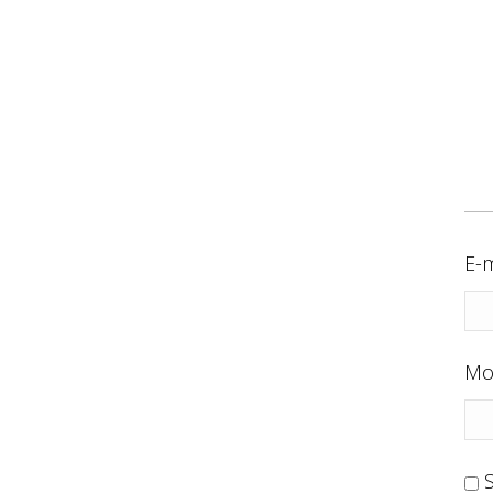
E-m
Mo