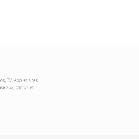
s, TV, App et sites
icaux, d’infos et