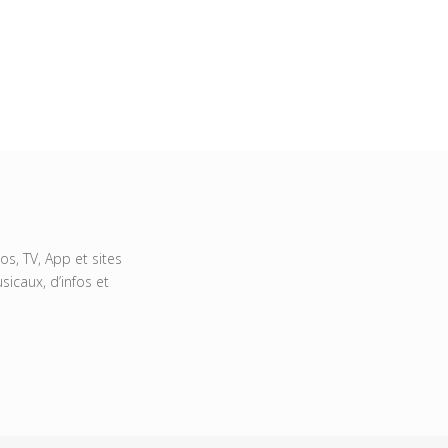
s, TV, App et sites
icaux, d’infos et