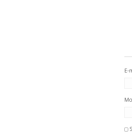
E-m
Mo