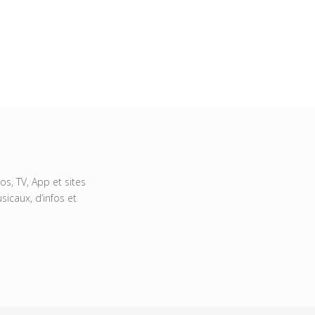
s, TV, App et sites
icaux, d’infos et