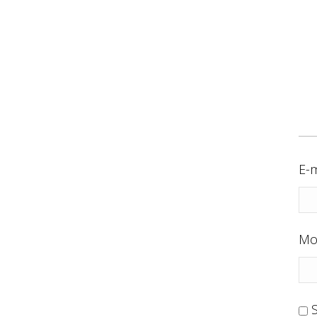
E-m
Mo