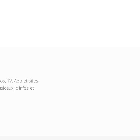
s, TV, App et sites
icaux, d’infos et