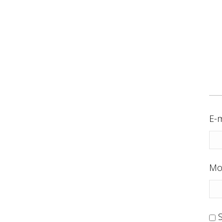
E-m
Mo