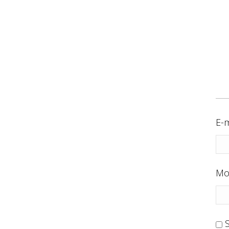
E-m
Mo