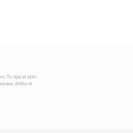
s, TV, App et sites
icaux, d’infos et