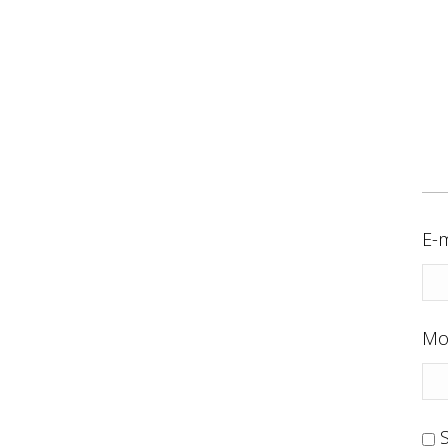
E-m
Mo