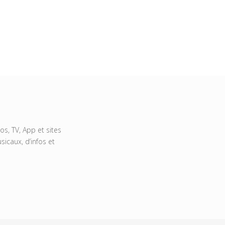
s, TV, App et sites
icaux, d’infos et