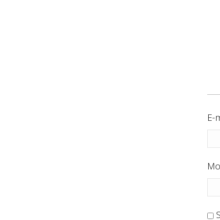
E-m
Mo