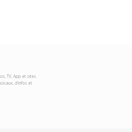
s, TV, App et sites
icaux, d’infos et