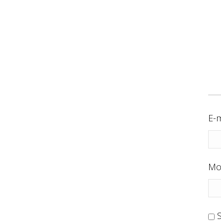
E-m
Mo