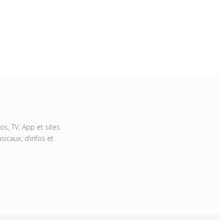
s, TV, App et sites
icaux, d’infos et