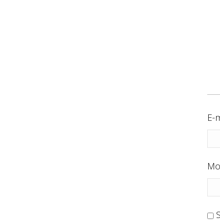
E-m
Mo