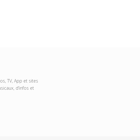
s, TV, App et sites
icaux, d’infos et