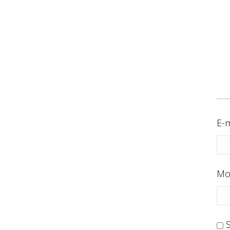
E-m
Mo