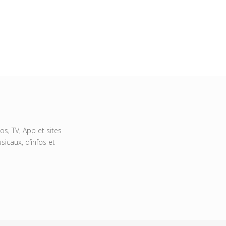
s, TV, App et sites
icaux, d’infos et