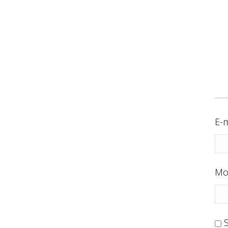
E-m
Mo