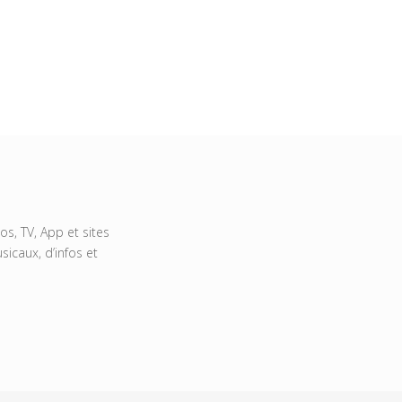
s, TV, App et sites
icaux, d’infos et