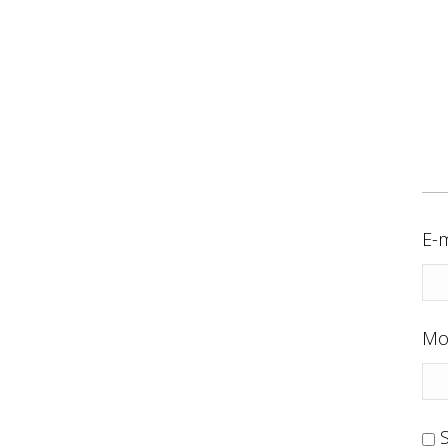
E-m
Mo