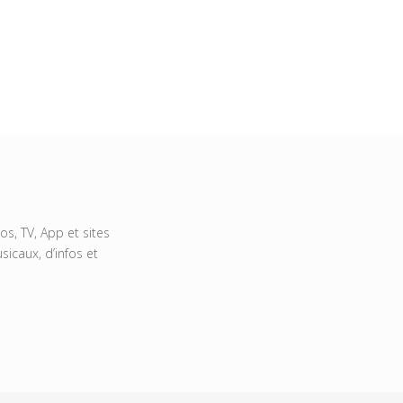
s, TV, App et sites
icaux, d’infos et