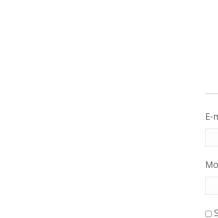
E-m
Mo