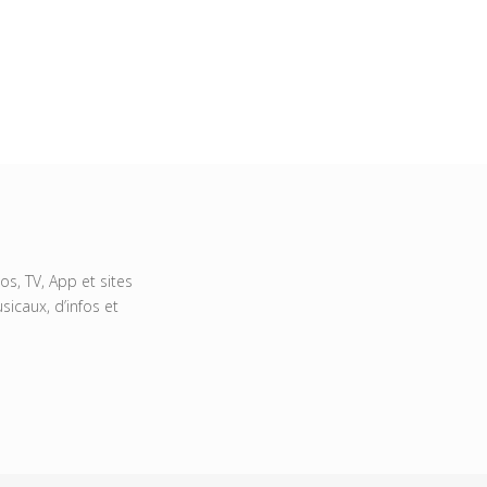
s, TV, App et sites
icaux, d’infos et