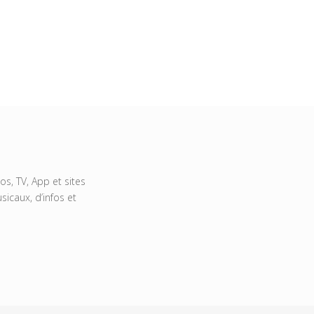
s, TV, App et sites
icaux, d’infos et