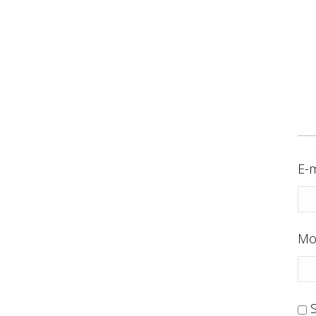
E-m
Mo