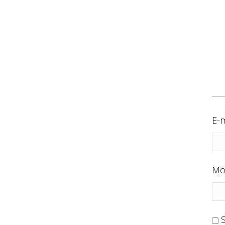
E-m
Mo