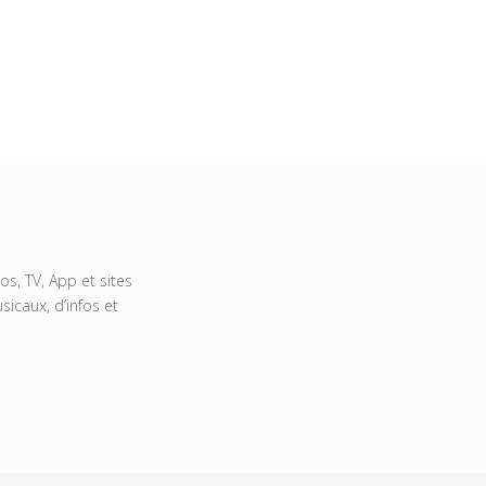
s, TV, App et sites
icaux, d’infos et