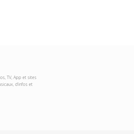
s, TV, App et sites
icaux, d’infos et