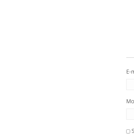
E-m
Mo