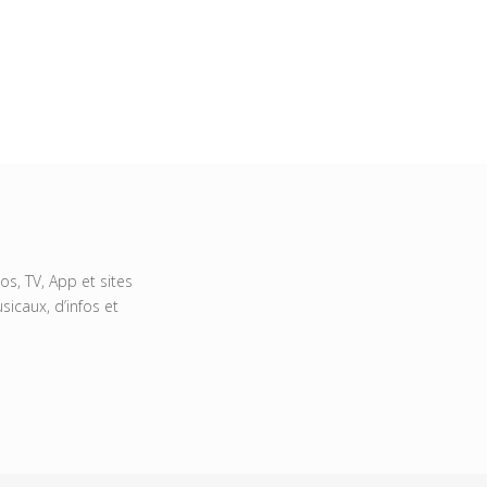
s, TV, App et sites
icaux, d’infos et