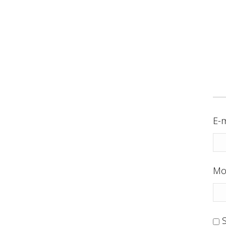
E-m
Mo