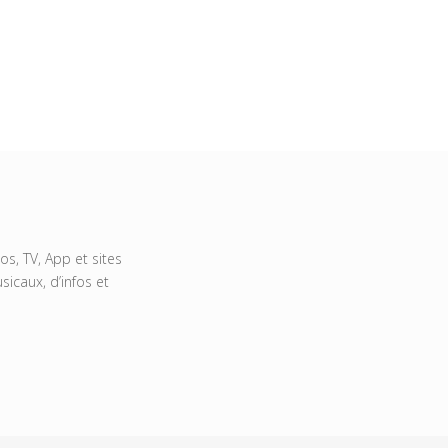
s, TV, App et sites
icaux, d’infos et