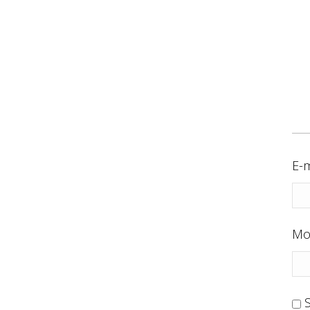
E-m
Mo