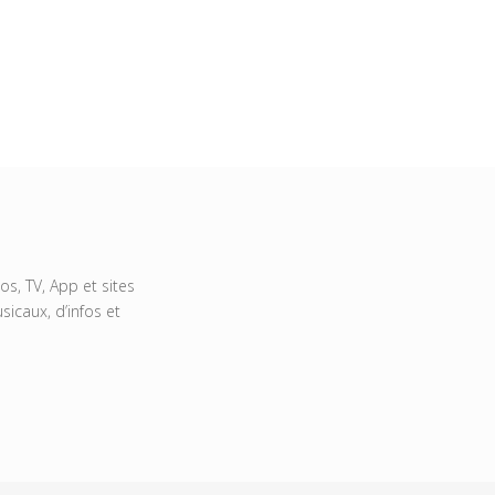
s, TV, App et sites
icaux, d’infos et