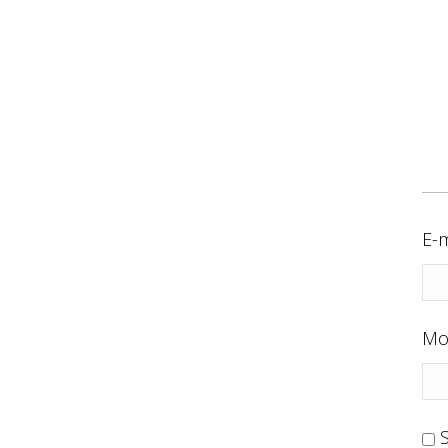
E-m
Mo