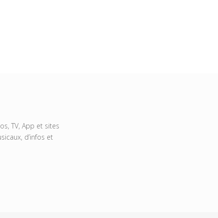
s, TV, App et sites
icaux, d’infos et