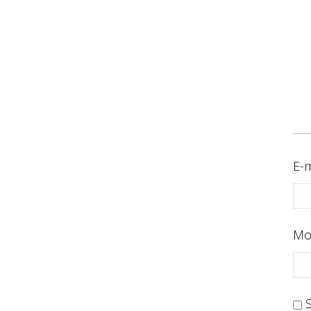
E-m
Mo