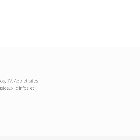
s, TV, App et sites
icaux, d’infos et