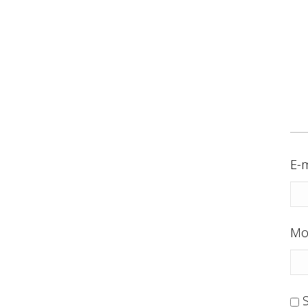
E-m
Mo