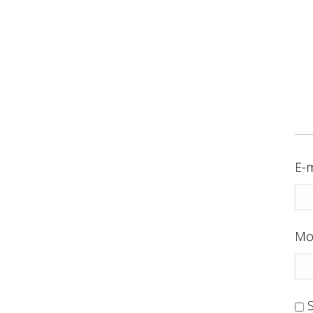
E-m
Mo