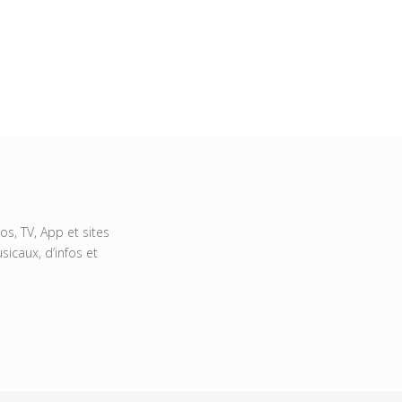
s, TV, App et sites
icaux, d’infos et