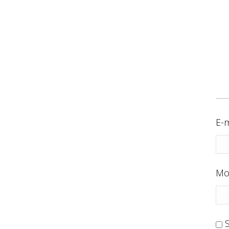
E-m
Mo