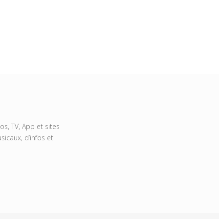
s, TV, App et sites
icaux, d’infos et