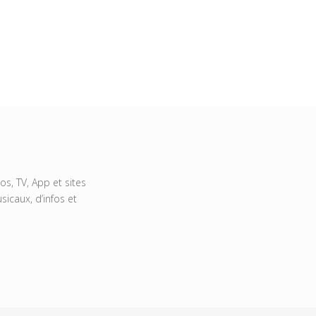
s, TV, App et sites
icaux, d’infos et