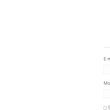
E-m
Mo