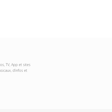
s, TV, App et sites
icaux, d’infos et