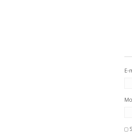
E-m
Mo