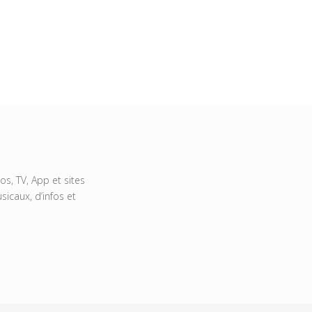
s, TV, App et sites
icaux, d’infos et