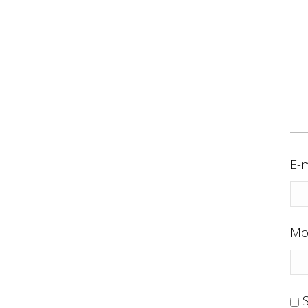
E-m
Mo