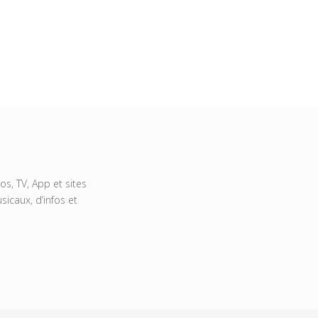
s, TV, App et sites
icaux, d’infos et