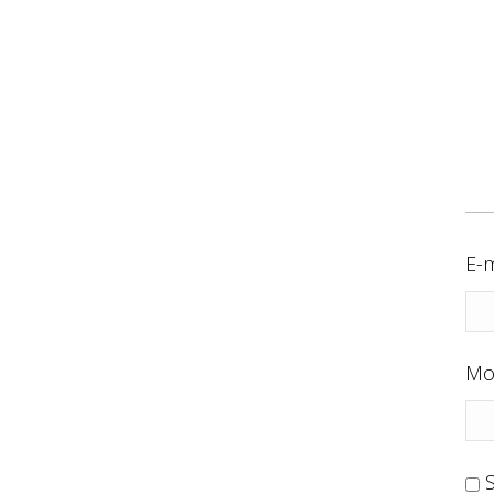
E-m
Mo