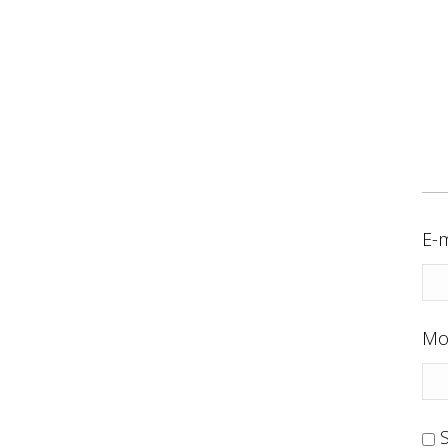
E-m
Mo