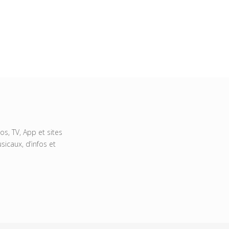
s, TV, App et sites
icaux, d’infos et