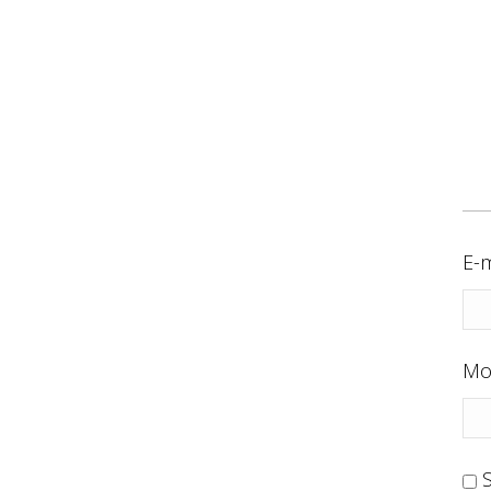
E-m
Mo