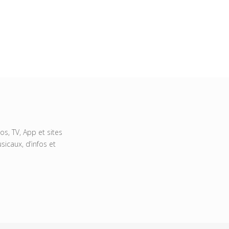
s, TV, App et sites
icaux, d’infos et