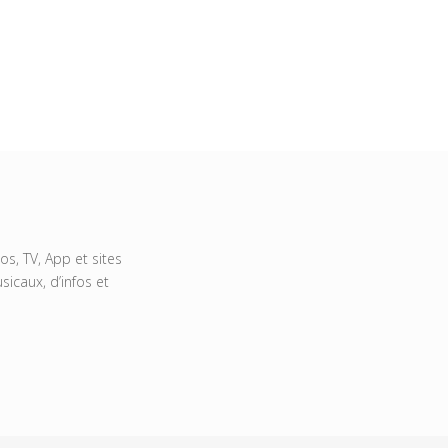
s, TV, App et sites
icaux, d’infos et