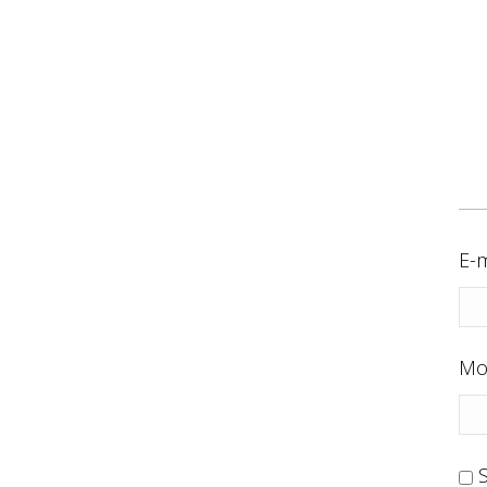
E-m
Mo