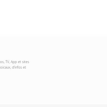
s, TV, App et sites
icaux, d’infos et