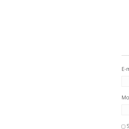
E-m
Mo