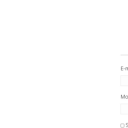
E-m
Mo