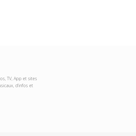
s, TV, App et sites
icaux, d’infos et