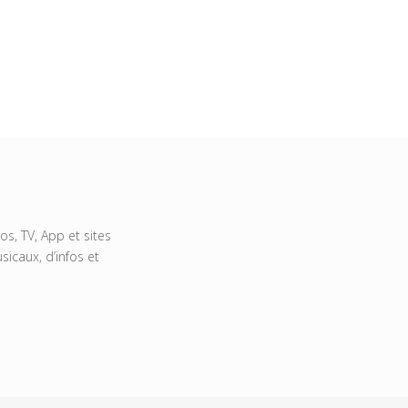
s, TV, App et sites
icaux, d’infos et