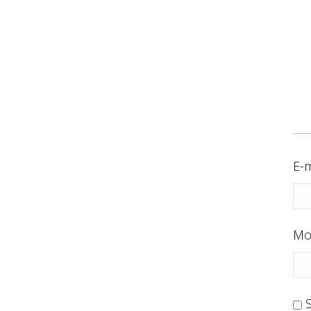
E-m
Mo