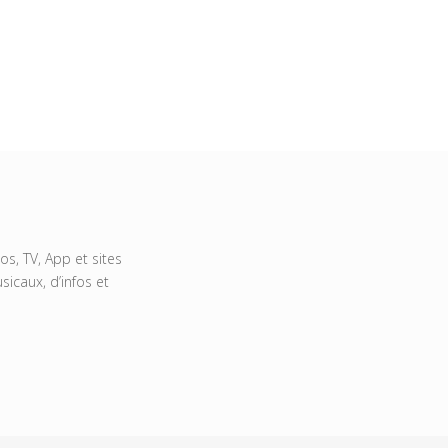
s, TV, App et sites
icaux, d’infos et