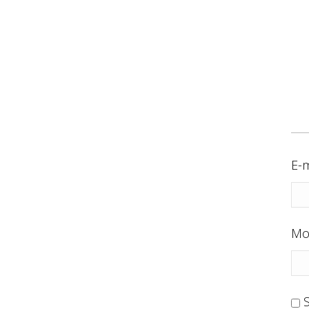
E-m
Mo