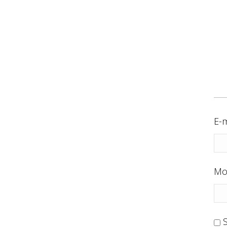
E-m
Mo