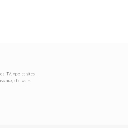
s, TV, App et sites
icaux, d’infos et