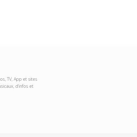
s, TV, App et sites
icaux, d’infos et