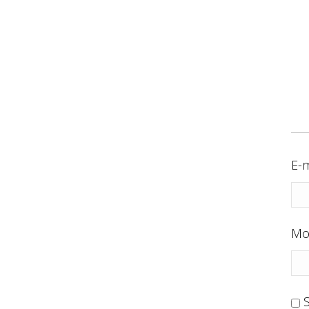
E-m
Mo