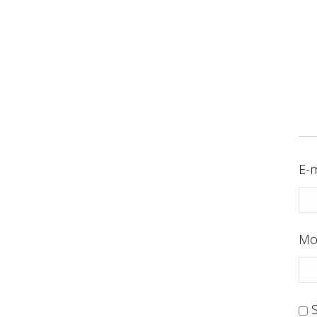
E-m
Mo