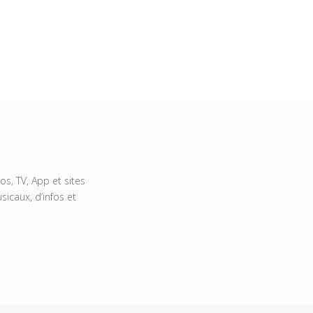
s, TV, App et sites
icaux, d’infos et