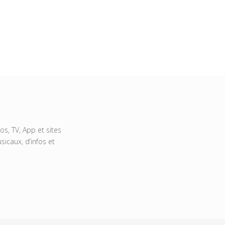
s, TV, App et sites
icaux, d’infos et