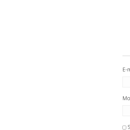
E-m
Mo