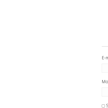
E-m
Mo