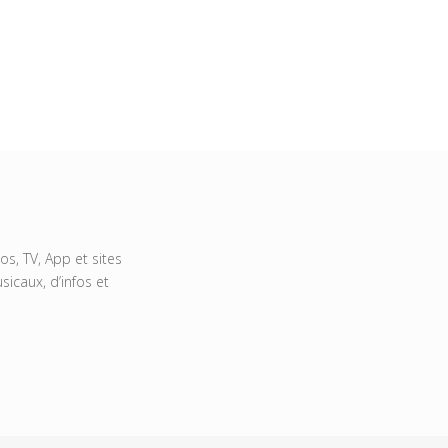
s, TV, App et sites
icaux, d’infos et