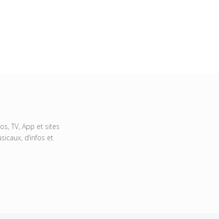
s, TV, App et sites
icaux, d’infos et