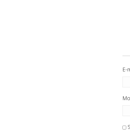
E-m
Mo