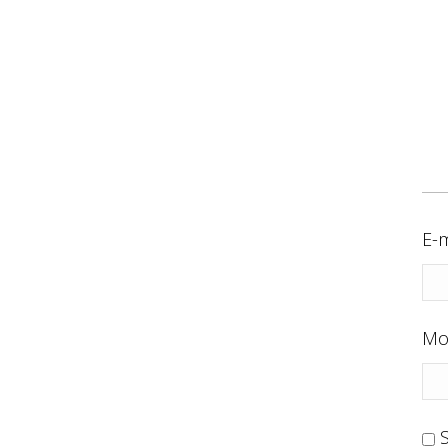
E-m
Mo