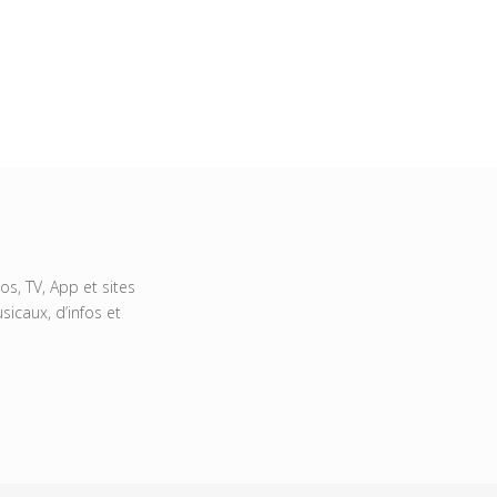
s, TV, App et sites
icaux, d’infos et