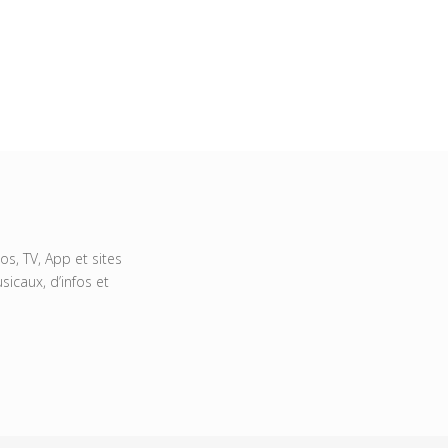
s, TV, App et sites
icaux, d’infos et