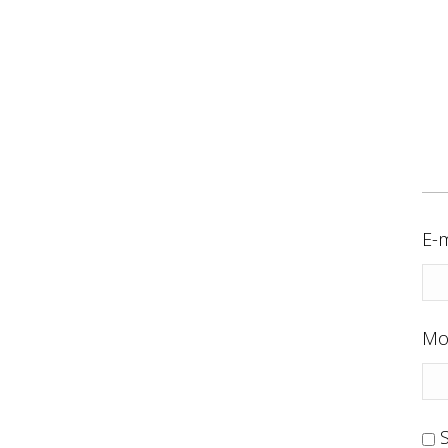
E-m
Mo