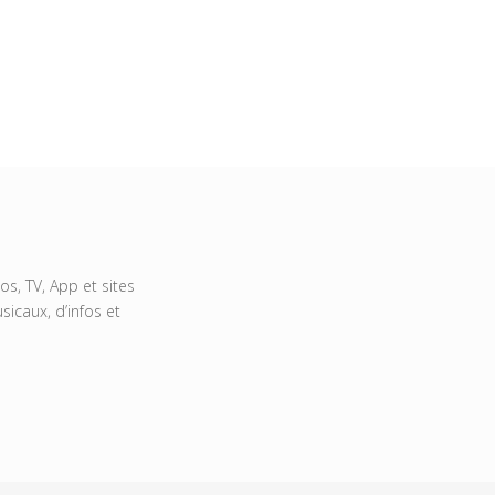
s, TV, App et sites
icaux, d’infos et