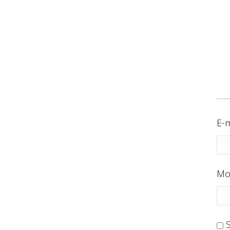
E-m
Mo