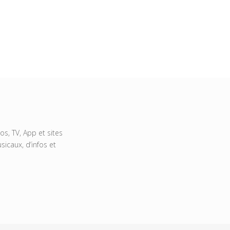
s, TV, App et sites
icaux, d’infos et