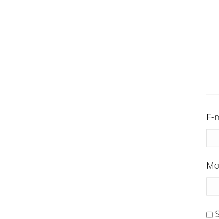
E-m
Mo