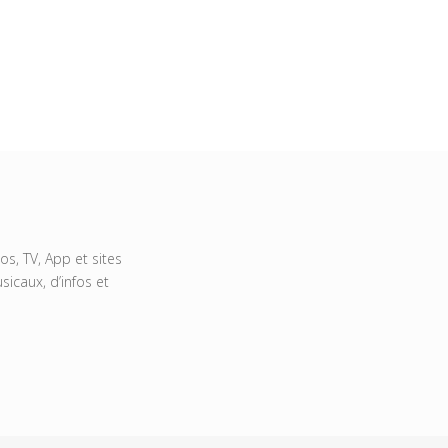
s, TV, App et sites
icaux, d’infos et