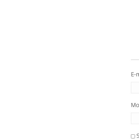
E-m
Mo