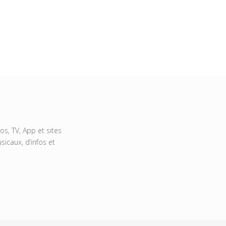
s, TV, App et sites
icaux, d’infos et