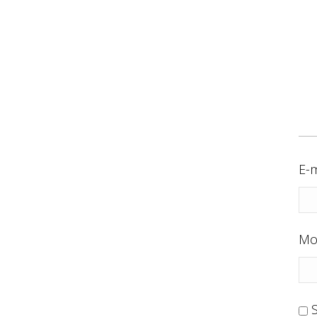
E-m
Mo