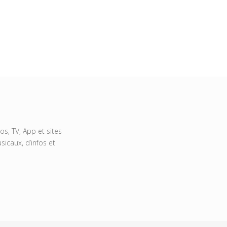
s, TV, App et sites
icaux, d’infos et