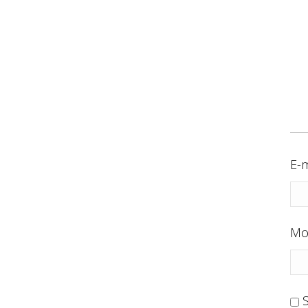
E-m
Mo