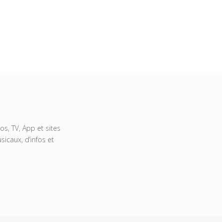
s, TV, App et sites
icaux, d’infos et